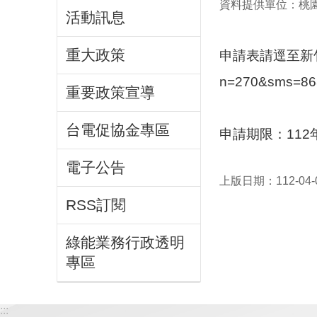
資料提供單位：桃
活動訊息
重大政策
申請表請逕至新
n=270&sms=86
重要政策宣導
台電促協金專區
申請期限：112
電子公告
上版日期：112-04-
RSS訂閱
綠能業務行政透明
專區
:::