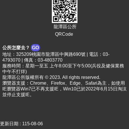
頁
網
站
導
龍潭區公所
覽
QRCode
市
公所怎麼去？
GO
政
地址：325209桃園市龍潭區中興路690號 | 電話：03-
信
4793070 | 傳真：03-4803770
箱
服務時間：星期一至五 上午8:00至下午5:00(兵役及健保業務
中午不打烊)
常
龍潭區公所版權所有 © 2023. All rights reserved.
見
瀏覽器支援：Chrome、Firefox、Edge、Safari為主，如使用
問
IE瀏覽器Win7已不再支援IE，Win10已於2022年6月15日淘汰
答
並停止支援IE。
桃
園
市
政
更新日期
115-08-06
府