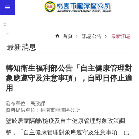
:::
跳到主要內容區塊
市
民
:::
卡
:::
首頁
訊息公告
最新消息
進
最新消息
階
搜
尋
轉知衛生福利部公告「自主健康管理對
象應遵守及注意事項」，自即日停止適
用
本
區
介
發布單位：民政課
紹
資料提供單位：桃園市龍潭區公所
鑒於居家隔離/檢疫及自主健康管理對象政策調
訊
息
整，「自主健康管理對象應遵守及注意事項」已
公