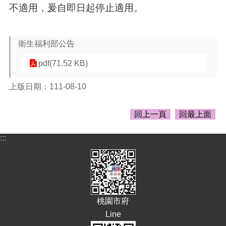
告
不適用，爰自即日起停止適用。
生
活
便
衛生福利部公告
民
pdf(71.52 KB)
資
訊
上版日期：111-08-10
機
關
回上一頁
回最上面
通
訊
錄
:::
相
關
資
料
桃園市府
回
Line
首