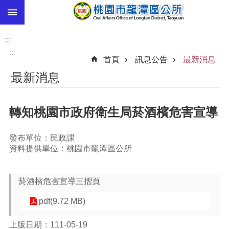
:::
跳到主要內容區塊
市
民
:::
卡
:::
首頁
訊息公告
最新消息
進
最新消息
階
搜
尋
轉知桃園市政府衛生局菸酒檳危害宣導
發布單位：民政課
本
資料提供單位：桃園市龍潭區公所
區
介
紹
菸酒檳危害宣導三摺頁
訊
pdf(9.72 MB)
息
公
上版日期：111-05-19