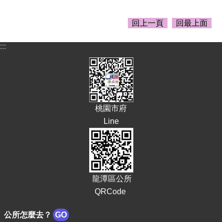
告
生
回上一頁
回最上面
活
便
:::
民
資
訊
機
關
桃園市府
通
Line
訊
錄
相
關
資
龍潭區公所
料
QRCode
回
公所怎麼去？
GO
首