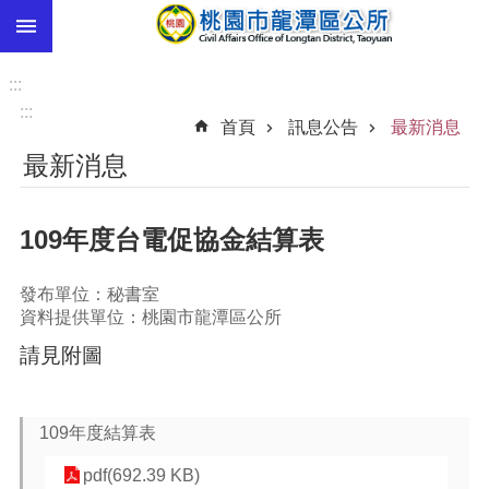
:::
跳到主要內容區塊
市
民
:::
卡
:::
首頁
訊息公告
最新消息
進
最新消息
階
搜
尋
109年度台電促協金結算表
發布單位：秘書室
本
資料提供單位：桃園市龍潭區公所
區
請見附圖
介
紹
訊
109年度結算表
息
公
pdf(692.39 KB)