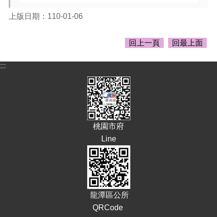
告
上版日期：110-01-06
生
活
便
回上一頁
回最上面
民
資
:::
訊
機
關
通
訊
桃園市府
錄
Line
相
關
資
料
龍潭區公所
回
QRCode
首