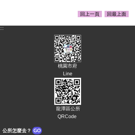
告
生
回上一頁
回最上面
活
便
:::
民
資
訊
機
關
桃園市府
通
Line
訊
錄
相
關
資
龍潭區公所
料
QRCode
回
公所怎麼去？
GO
首