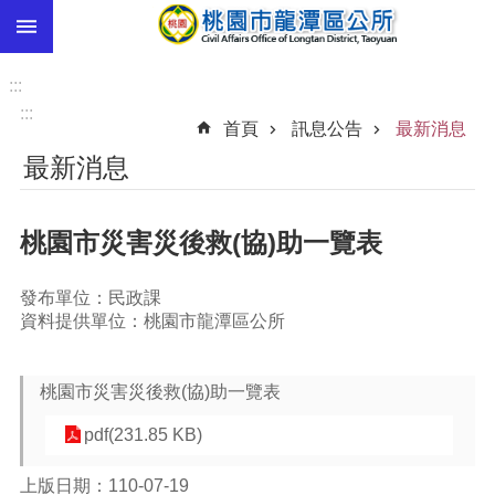
:::
跳到主要內容區塊
市
民
:::
卡
:::
首頁
訊息公告
最新消息
進
最新消息
階
搜
尋
桃園市災害災後救(協)助一覽表
發布單位：民政課
本
資料提供單位：桃園市龍潭區公所
區
介
紹
桃園市災害災後救(協)助一覽表
訊
pdf(231.85 KB)
息
公
上版日期：110-07-19