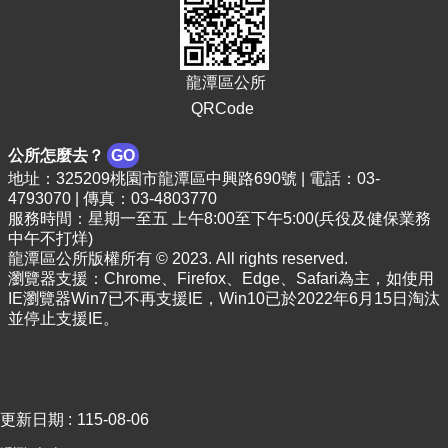
頁
網
站
龍潭區公所
導
QRCode
覽
市
公所怎麼去？
GO
政
地址：325209桃園市龍潭區中興路690號 | 電話：03-
信
4793070 | 傳真：03-4803770
箱
服務時間：星期一至五 上午8:00至下午5:00(兵役及健保業務
中午不打烊)
常
龍潭區公所版權所有 © 2023. All rights reserved.
見
瀏覽器支援：Chrome、Firefox、Edge、Safari為主，如使用
問
IE瀏覽器Win7已不再支援IE，Win10已於2022年6月15日淘汰
答
並停止支援IE。
桃
園
市
政
更新日期
115-08-06
府