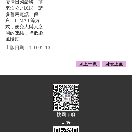
告
疫情日趨嚴峻，前
來洽公之民民，請
生
多善用電話、傳
活
真、E-MAIL等方
便
式，便免人與人之
民
間的連結，降低染
資
風險疫。
訊
上版日期：110-05-13
機
關
回上一頁
回最上面
通
訊
:::
錄
相
關
資
料
桃園市府
Line
回
首