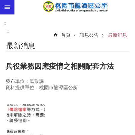
:::
跳到主要內容區塊
市
民
:::
卡
:::
首頁
訊息公告
最新消息
進
最新消息
階
搜
尋
兵役業務因應疫情之相關配套方法
發布單位：民政課
本
資料提供單位：桃園市龍潭區公所
區
介
紹
訊
息
公