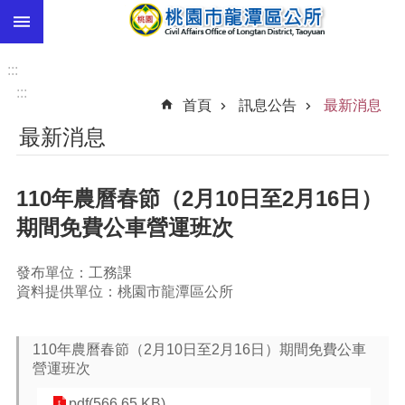
:::
跳到主要內容區塊
市
民
:::
卡
:::
首頁
訊息公告
最新消息
進
最新消息
階
搜
尋
110年農曆春節（2月10日至2月16日）
期間免費公車營運班次
本
發布單位：工務課
區
資料提供單位：桃園市龍潭區公所
介
紹
110年農曆春節（2月10日至2月16日）期間免費公車
訊
營運班次
息
公
pdf(566.65 KB)