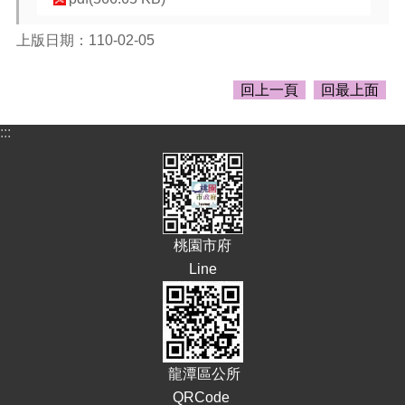
告
生
上版日期：110-02-05
活
便
回上一頁
回最上面
民
資
:::
訊
機
關
通
訊
錄
桃園市府
Line
相
關
資
料
龍潭區公所
回
首
QRCode