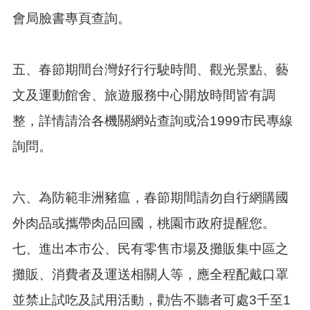
頁
會局臉書專頁查詢。
網
站
導
五、春節期間台灣好行行駛時間、觀光景點、藝
覽
文及運動館舍、旅遊服務中心開放時間皆有調
市
政
整，詳情請洽各機關網站查詢或洽1999市民專線
信
詢問。
箱
常
見
六、為防範非洲豬瘟，春節期間請勿自行網購國
問
答
外肉品或攜帶肉品回國，桃園市政府提醒您。
桃
七、進出本市公、民有零售市場及攤販集中區之
園
市
攤販、消費者及運送相關人等，應全程配戴口罩
政
並禁止試吃及試用活動，勸告不聽者可處3千至1
府