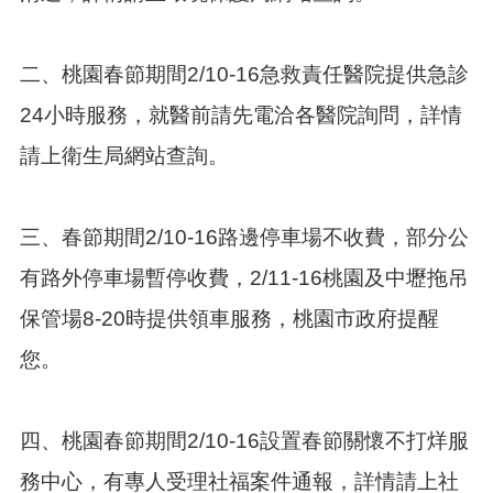
告
生
活
二、桃園春節期間2/10-16急救責任醫院提供急診
便
24小時服務，就醫前請先電洽各醫院詢問，詳情
民
資
請上衛生局網站查詢。
訊
機
關
三、春節期間2/10-16路邊停車場不收費，部分公
通
訊
有路外停車場暫停收費，2/11-16桃園及中壢拖吊
錄
保管場8-20時提供領車服務，桃園市政府提醒
相
您。
關
資
料
四、桃園春節期間2/10-16設置春節關懷不打烊服
回
務中心，有專人受理社福案件通報，詳情請上社
首