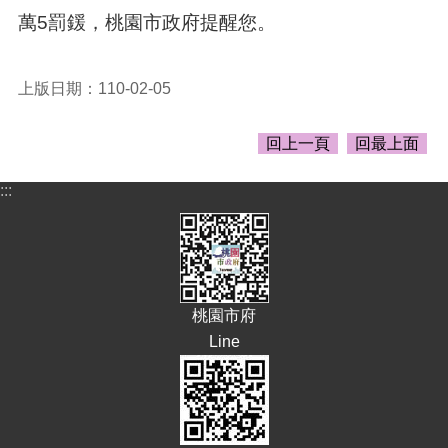
萬5罰鍰，桃園市政府提醒您。
E
n
g
l
上版日期：110-02-05
i
s
h
回上一頁
回最上面
隱
:::
私
權
政
策
政
桃園市府
府
網
Line
站
資
料
開
放