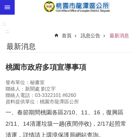
:::
跳到主要內容區塊
市
民
:::
卡
:::
首頁
訊息公告
最新消息
進
最新消息
階
搜
尋
桃園市政府多項宣導事項
發布單位：秘書室
本
聯絡人：新聞處 劉立宇
區
聯絡人電話：03-3322101 #6260
介
資料提供單位：桃園市龍潭區公所
紹
一、春節期間桃園各區2/10、11、16，復興區
訊
2/11、14清運垃圾一趟(夜間停收)，2/17起照常
息
公
清運，詳情請上環境保護局網站查詢。