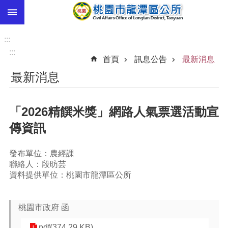
:::
跳到主要內容區塊
市
民
:::
卡
:::
首頁
訊息公告
最新消息
進
最新消息
階
搜
尋
「2026精饌米獎」網路人氣票選活動宣
傳資訊
本
發布單位：農經課
區
聯絡人：段昉芸
介
資料提供單位：桃園市龍潭區公所
紹
訊
桃園市政府 函
息
公
pdf(374.29 KB)