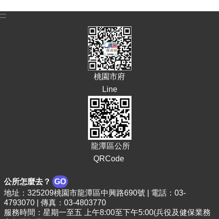
頁
:::
網
站
導
覽
市
桃園市府
政
Line
信
箱
常
見
問
龍潭區公所
答
QRCode
桃
公所怎麼去？
GO
園
市
地址：325209桃園市龍潭區中興路690號 | 電話：03-
政
4793070 | 傳真：03-4803770
服務時間：星期一至五 上午8:00至下午5:00(兵役及健保業務
府