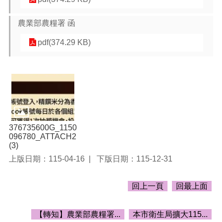
告
生
農業部農糧署 函
活
便
pdf(374.29 KB)
民
資
訊
機
關
通
訊
376735600G_1150
錄
096780_ATTACH2
(3)
相
上版日期：115-04-16
下版日期：115-12-31
關
資
料
回上一頁
回最上面
回
【轉知】農業部農糧署...
本市衛生局擴大115...
首