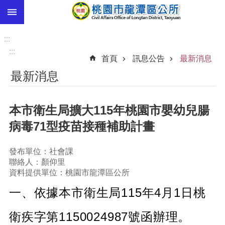
:::
跳到主要內容區塊
市
民
:::
卡
:::
首頁
訊息公告
最新消息
進
最新消息
階
搜
尋
本市衛生局擴大115年桃園市嬰幼兒腸
病毒71型疫苗接種補助計畫
本
發布單位：社會課
區
聯絡人：顏仰里
介
資料提供單位：桃園市龍潭區公所
紹
一、依據本市衛生局115年4月1日桃
訊
息
衛疾字第1150024987號函辦理。
公