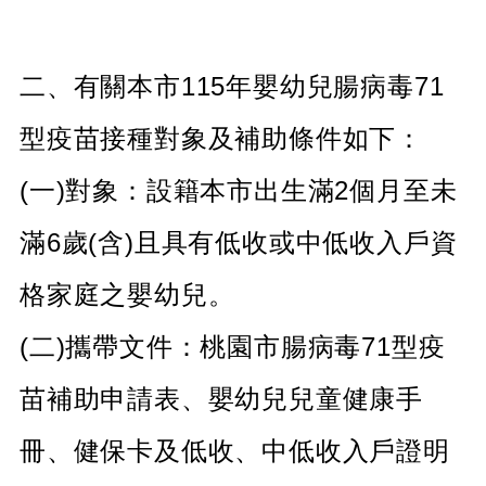
告
生
活
二、有關本市115年嬰幼兒腸病毒71
便
民
型疫苗接種對象及補助條件如下：
資
訊
(一)對象：設籍本市出生滿2個月至未
機
關
滿6歲(含)且具有低收或中低收入戶資
通
訊
格家庭之嬰幼兒。
錄
相
(二)攜帶文件：桃園市腸病毒71型疫
關
資
苗補助申請表、嬰幼兒兒童健康手
料
冊、健保卡及低收、中低收入戶證明
回
首