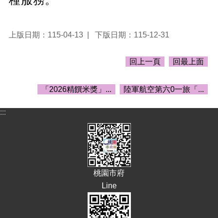
E
n
g
上版日期：115-04-13
下版日期：115-12-31
l
i
s
回上一頁
回最上面
h
隱
「2026精饌米獎」...
陸軍航空第六0一旅「...
私
權
:::
政
策
政
府
網
桃園市府
站
資
Line
料
開
放