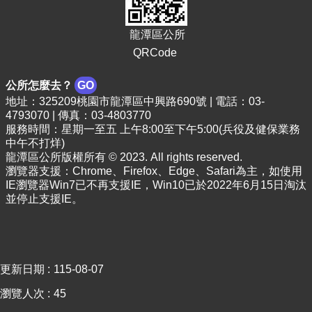
宣
告
龍潭區公所
QRCode
網
站
安
公所怎麼去？
GO
全
地址：325209桃園市龍潭區中興路690號 | 電話：03-
政
4793070 | 傳真：03-4803770
策
服務時間：星期一至五 上午8:00至下午5:00(兵役及健保業務
中午不打烊)
龍潭區公所版權所有 © 2023. All rights reserved.
瀏覽器支援：Chrome、Firefox、Edge、Safari為主，如使用
IE瀏覽器Win7已不再支援IE，Win10已於2022年6月15日淘汰
並停止支援IE。
更新日期
115-08-07
瀏覽人次
45