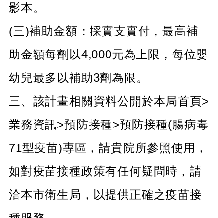
頁
影本。
網
(三)補助金額：採實支實付，最高補
站
導
助金額每劑以4,000元為上限，每位嬰
覽
市
幼兒最多以補助3劑為限。
政
信
三、該計畫相關資料公開於本局首頁>
箱
常
業務資訊>預防接種>預防接種(腸病毒
見
問
71型疫苗)專區，請貴院所參照使用，
答
如對疫苗接種政策有任何疑問時，請
桃
園
市
洽本市衛生局，以提供正確之疫苗接
政
府
種服務。