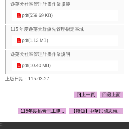
告
遊蕩犬社區管理計畫作業規範
生
pdf(559.69 KB)
活
便
115 年度遊蕩犬群優先管理指定區域
民
資
pdf(1.13 MB)
訊
機
遊蕩犬社區管理計畫作業說明
關
pdf(10.40 MB)
通
訊
錄
上版日期：115-03-27
相
回上一頁
回最上面
關
資
料
115年度桃青志工隊...
【轉知】中華民國志願...
回
:::
首