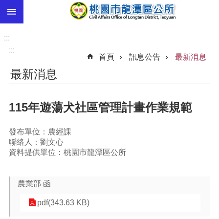
:::
跳到主要內容區塊
市
民
:::
卡
:::
首頁
訊息公告
最新消息
進
最新消息
階
搜
尋
115年遊蕩犬社區管理計畫作業規範
發布單位：農經課
本
聯絡人：劉文心
區
資料提供單位：桃園市龍潭區公所
介
紹
農業部 函
訊
息
pdf(343.63 KB)
公