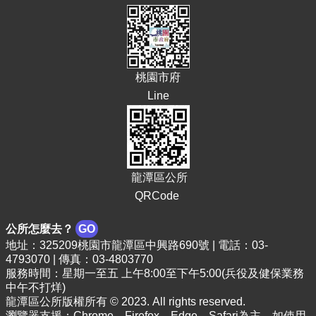
頁
網
站
導
桃園市府
覽
Line
市
政
信
箱
常
龍潭區公所
見
QRCode
問
答
公所怎麼去？
GO
地址：325209桃園市龍潭區中興路690號 | 電話：03-
桃
4793070 | 傳真：03-4803770
園
服務時間：星期一至五 上午8:00至下午5:00(兵役及健保業務
市
中午不打烊)
政
龍潭區公所版權所有 © 2023. All rights reserved.
府
瀏覽器支援：Chrome、Firefox、Edge、Safari為主，如使用