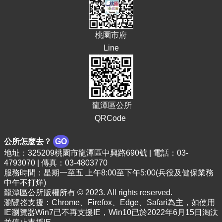
頁
網
站
桃園市府
導
Line
覽
市
政
信
箱
龍潭區公所
QRCode
常
見
公所怎麼去？
GO
問
地址：325209桃園市龍潭區中興路690號 | 電話：03-
答
4793070 | 傳真：03-4803770
服務時間：星期一至五 上午8:00至下午5:00(兵役及健保業務
桃
中午不打烊)
園
龍潭區公所版權所有 © 2023. All rights reserved.
市
瀏覽器支援：Chrome、Firefox、Edge、Safari為主，如使用
政
IE瀏覽器Win7已不再支援IE，Win10已於2022年6月15日淘汰
府