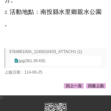
告
生
活動地點：南投縣水里鄉親水公園
2.
活
便
。
民
資
訊
機
關
376486100A_1140010433_ATTACH1 (1)
通
jpg(361.39 KB)
訊
錄
上版日期：114-06-25
相
關
回上一頁
回最上面
資
料
:::
回
首