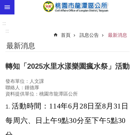
:::
跳到主要內容區塊
市
民
:::
卡
:::
首頁
訊息公告
最新消息
進
最新消息
階
搜
尋
轉知「2025水里水漾樂園瘋水祭」活動
發布單位：人文課
本
聯絡人：鍾德厚
區
資料提供單位：桃園市龍潭區公所
介
活動時間：114年6月28日至8月31日
1.
紹
訊
每周六、日上午9點30分至下午5點30
息
公
分。