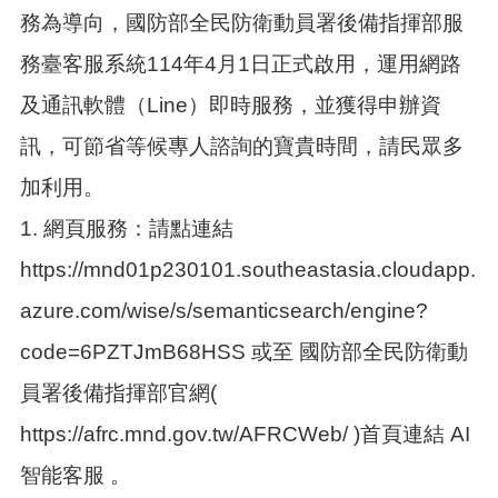
告
務為導向，國防部全民防衛動員署後備指揮部服
生
務臺客服系統114年4月1日正式啟用，運用網路
活
便
及通訊軟體（Line）即時服務，並獲得申辦資
民
資
訊，可節省等候專人諮詢的寶貴時間，請民眾多
訊
加利用。
機
1. 網頁服務：請點連結
關
通
https://mnd01p230101.southeastasia.cloudapp.
訊
錄
azure.com/wise/s/semanticsearch/engine?
相
code=6PZTJmB68HSS 或至 國防部全民防衛動
關
資
員署後備指揮部官網(
料
https://afrc.mnd.gov.tw/AFRCWeb/ )首頁連結 AI
回
智能客服 。
首