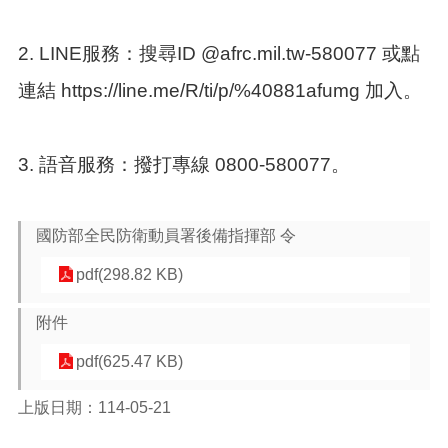
頁
網
2. LINE服務：搜尋ID @afrc.mil.tw-580077 或點
站
連結 https://line.me/R/ti/p/%40881afumg 加入。
導
覽
市
3. 語音服務：撥打專線 0800-580077。
政
信
箱
國防部全民防衛動員署後備指揮部 令
常
見
pdf(298.82 KB)
問
答
附件
桃
pdf(625.47 KB)
園
市
上版日期：114-05-21
政
府