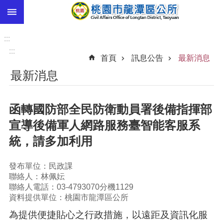
:::
跳到主要內容區塊
市
民
:::
卡
:::
首頁
訊息公告
最新消息
進
最新消息
階
搜
尋
函轉國防部全民防衛動員署後備指揮部
宣導後備軍人網路服務臺智能客服系
統，請多加利用
本
區
介
發布單位：民政課
紹
聯絡人：林佩妘
聯絡人電話：03-4793070分機1129
訊
資料提供單位：桃園市龍潭區公所
息
為提供便捷貼心之行政措施，以遠距及資訊化服
公