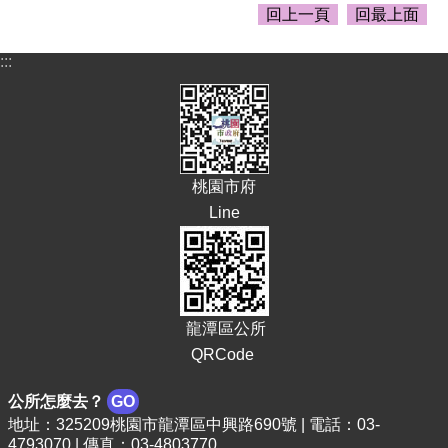
回上一頁
回最上面
E
n
g
:::
l
i
s
h
隱
桃園市府
私
Line
權
政
策
政
府
龍潭區公所
網
QRCode
站
資
公所怎麼去？
GO
料
開
地址：325209桃園市龍潭區中興路690號 | 電話：03-
放
4793070 | 傳真：03-4803770