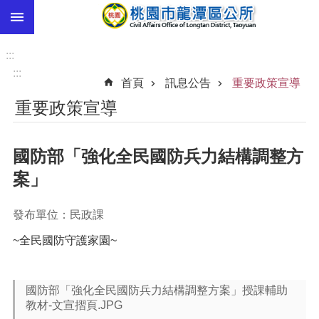
:::
跳到主要內容區塊
市
民
:::
卡
:::
首頁
訊息公告
重要政策宣導
進
重要政策宣導
階
搜
尋
國防部「強化全民國防兵力結構調整方
案」
本
發布單位：民政課
區
介
~全民國防守護家園~
紹
訊
國防部「強化全民國防兵力結構調整方案」授課輔助
息
教材-文宣摺頁.JPG
公