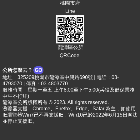
桃園市府
頁
Line
網
站
導
覽
市
龍潭區公所
政
QRCode
信
箱
公所怎麼去？
GO
地址：325209桃園市龍潭區中興路690號 | 電話：03-
常
4793070 | 傳真：03-4803770
見
服務時間：星期一至五 上午8:00至下午5:00(兵役及健保業務
問
中午不打烊)
答
龍潭區公所版權所有 © 2023. All rights reserved.
瀏覽器支援：Chrome、Firefox、Edge、Safari為主，如使用
桃
IE瀏覽器Win7已不再支援IE，Win10已於2022年6月15日淘汰
園
並停止支援IE。
市
政
府