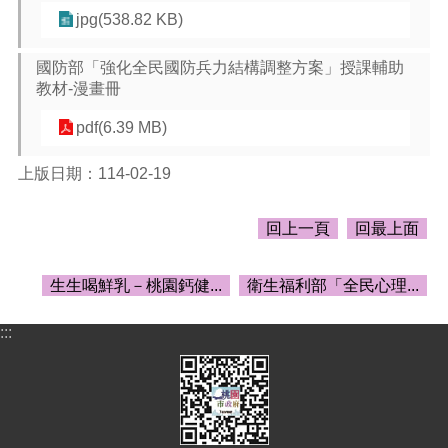
告
jpg(538.82 KB)
生
活
國防部「強化全民國防兵力結構調整方案」授課輔助
便
教材-漫畫冊
民
資
pdf(6.39 MB)
訊
上版日期：114-02-19
機
關
通
回上一頁
回最上面
訊
錄
生生喝鮮乳－桃園鈣健...
衛生福利部「全民心理...
相
關
:::
資
料
回
首