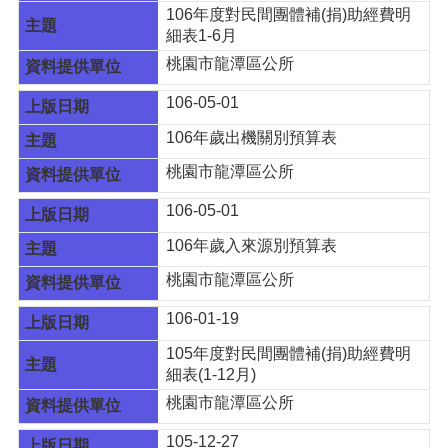
106年度對民間團體補(捐)助經費明
E
細表1-6月
n
g
桃園市龍潭區公所
l
i
106-05-01
s
h
106年歲出機關別預算表
桃園市龍潭區公所
隱
私
106-05-01
權
政
106年歲入來源別預算表
策
桃園市龍潭區公所
政
府
106-01-19
網
105年度對民間團體補(捐)助經費明
站
細表(1-12月)
資
料
桃園市龍潭區公所
開
105-12-27
放