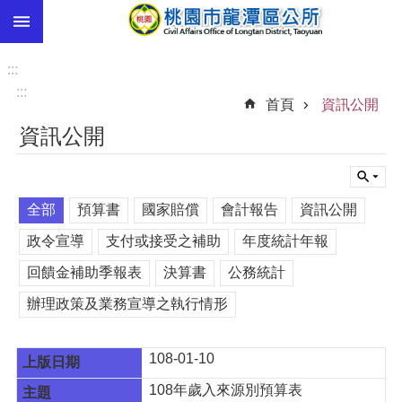
:::
跳到主要內容區塊
市
民
:::
卡
:::
首頁
資訊公開
進
資訊公開
階
搜
尋
全部
預算書
國家賠償
會計報告
資訊公開
政令宣導
支付或接受之補助
年度統計年報
本
回饋金補助季報表
決算書
公務統計
區
介
辦理政策及業務宣導之執行情形
紹
訊
108-01-10
息
公
108年歲入來源別預算表