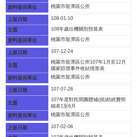
告
桃園市龍潭區公所
生
108-01-10
活
便
108年歲出機關別預算表
民
資
桃園市龍潭區公所
訊
107-12-24
機
桃園市龍潭區公所107年1月至12月
關
國家賠償事件收結情形表
通
訊
桃園市龍潭區公所
錄
107-07-26
相
107年度對民間團體補(捐)助經費明
關
細表1至6月
資
料
桃園市龍潭區公所
107-02-06
回
首