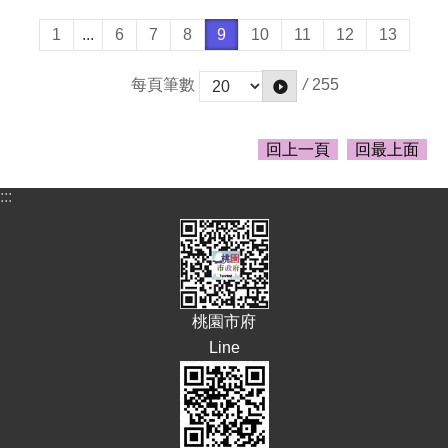
1
...
6
7
8
9
10
11
12
13
/
255
每頁筆數
回上一頁
回最上面
:::
桃園市府
Line