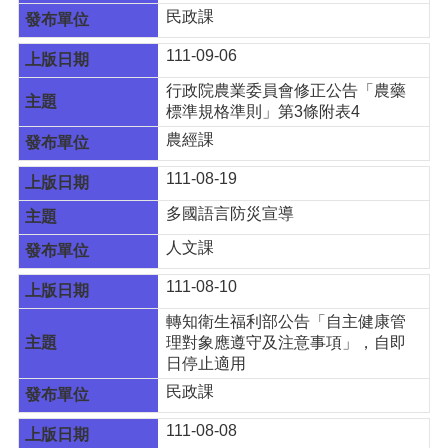
告
民政課
生
111-09-06
活
便
行政院農業委員會修正公告「農藥
民
標準規格準則」第3條附表4
資
農經課
訊
111-08-19
機
關
多國語言防災宣導
通
人文課
訊
錄
111-08-10
相
轉知衛生福利部公告「自主健康管
關
理對象應遵守及注意事項」，自即
資
日停止適用
料
民政課
回
111-08-08
首