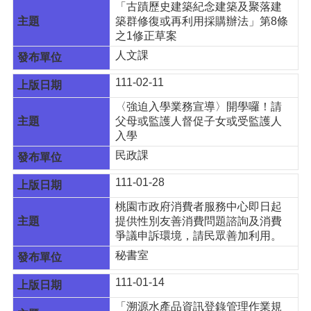
「古蹟歷史建築紀念建築及聚落建
宣
築群修復或再利用採購辦法」第8條
告
之1修正草案
網
人文課
站
安
111-02-11
全
〈強迫入學業務宣導〉開學囉！請
政
父母或監護人督促子女或受監護人
策
入學
民政課
111-01-28
桃園市政府消費者服務中心即日起
提供性別友善消費問題諮詢及消費
爭議申訴環境，請民眾善加利用。
秘書室
111-01-14
「溯源水產品資訊登錄管理作業規