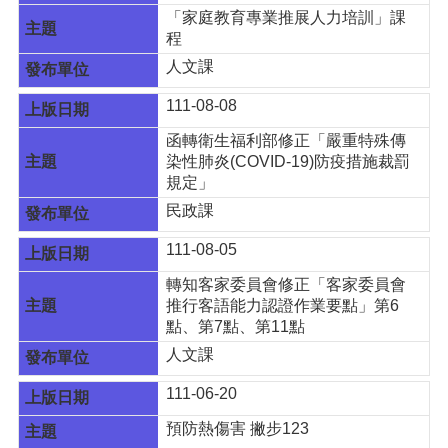
頁
「家庭教育專業推展人力培訓」課
程
網
人文課
站
導
111-08-08
覽
函轉衛生福利部修正「嚴重特殊傳
市
染性肺炎(COVID-19)防疫措施裁罰
政
規定」
信
民政課
箱
常
111-08-05
見
轉知客家委員會修正「客家委員會
問
推行客語能力認證作業要點」第6
答
點、第7點、第11點
桃
人文課
園
市
111-06-20
政
預防熱傷害 撇步123
府