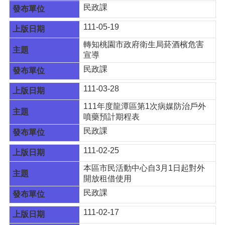
民政課
E
n
111-05-19
g
l
轉知桃園市政府衛生局菸酒檳危害
i
宣導
s
h
民政課
隱
111-03-28
私
111年度龍潭區第1次病媒防治戶外
權
噴藥預計期程表
政
策
民政課
政
111-02-25
府
本區市民活動中心自3月1日起對外
網
開放租借使用
站
資
民政課
料
開
111-02-17
放