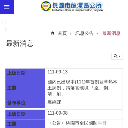
:::
跳到主要內容區塊
市
民
:::
卡
:::
首頁
訊息公告
最新消息
進
最新消息
階
搜
尋
111-09-13
國內已出現本(111)年首例登革熱本
本
土病例，請落實環境 「巡、倒、
區
清、刷」
介
紹
農經課
訊
111-09-08
息
〈公告〉桃園市全民國防手冊
公